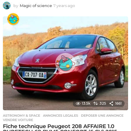
by
Magic of science
7 years ago
6
y
e
a
r
s
a
g
o
13.5k
325
1661
ASTRONOMY & SPACE
ANNONCES LEGALES
,
DEPOSER UNE ANNONCE
,
VENDRE VOITURE
Fiche technique Peugeot 208 AFFAIRE 1.0