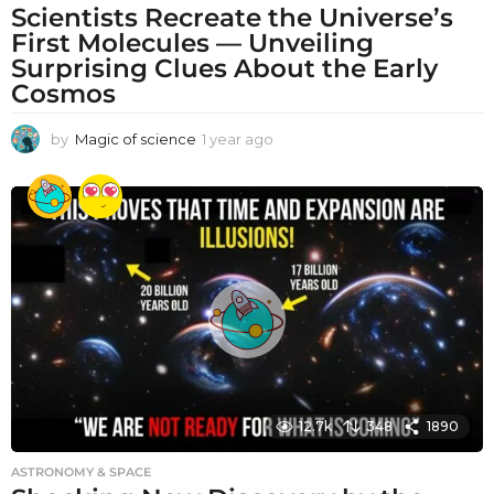
Scientists Recreate the Universe’s
First Molecules — Unveiling
Surprising Clues About the Early
Cosmos
by
Magic of science
1 year ago
1
y
e
a
r
a
g
o
12.7k
348
1890
ASTRONOMY & SPACE