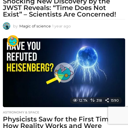
Shocking New Discovery by the
JWST Reveals: “Time Does Not
Exist” – Scientists Are Concerned!
by
Magic of science
1 year ago
1
y
e
a
r
a
g
o
12.7k
318
1590
ASTRONOMY & SPACE
Physicists Saw for the First Time
How Reality Works and Were