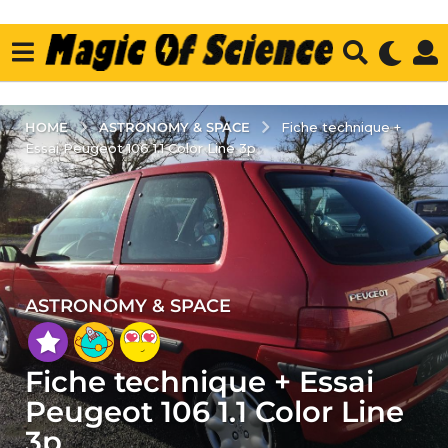
ASTRONOMY & SPACE
HOME
Fiche technique +
Essai Peugeot 106 1.1 Color Line 3p
ASTRONOMY & SPACE
7
y
e
Fiche technique + Essai
a
r
Peugeot 106 1.1 Color Line
s
3p