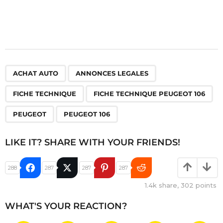
,
,
,
,
,
ACHAT AUTO
ANNONCES LEGALES
FICHE TECHNIQUE
FICHE TECHNIQUE PEUGEOT 106
PEUGEOT
PEUGEOT 106
LIKE IT? SHARE WITH YOUR FRIENDS!
288
287
287
287
1.4k
share,
302
points
WHAT'S YOUR REACTION?