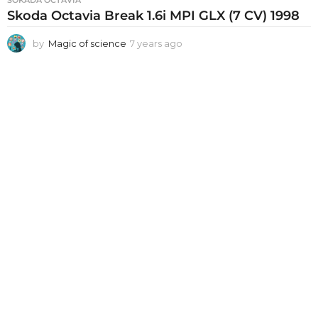
SOKADA OCTAVIA
Skoda Octavia Break 1.6i MPI GLX (7 CV) 1998
by
Magic of science
7 years ago
6
y
e
a
r
s
a
g
o