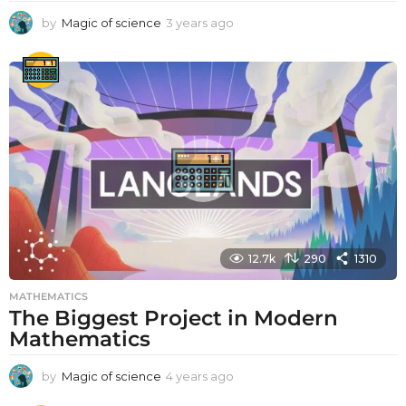
by
Magic of science
3 years ago
3
y
e
a
r
s
a
g
o
12.7k
290
1310
MATHEMATICS
The Biggest Project in Modern
Mathematics
by
Magic of science
4 years ago
4
y