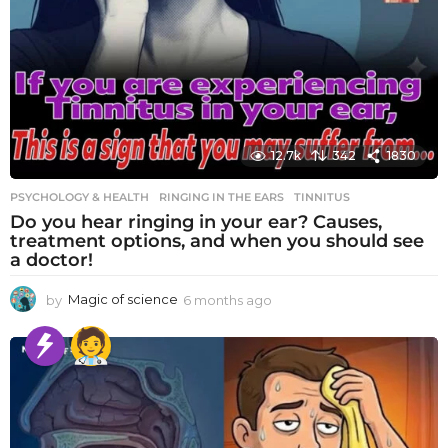
12.7k
342
1830
PSYCHOLOGY & HEALTH
RINGING IN THE EARS
,
TINNITUS
Do you hear ringing in your ear? Causes,
treatment options, and when you should see
a doctor!
by
Magic of science
6 months ago
6
m
o
n
t
h
s
a