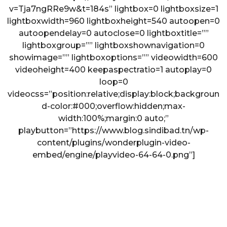
v=Tja7ngRRe9w&t=184s” lightbox=0 lightboxsize=1
lightboxwidth=960 lightboxheight=540 autoopen=0
autoopendelay=0 autoclose=0 lightboxtitle=””
lightboxgroup=”” lightboxshownavigation=0
showimage=”” lightboxoptions=”” videowidth=600
videoheight=400 keepaspectratio=1 autoplay=0
loop=0
videocss=”position:relative;display:block;backgroun
d-color:#000;overflow:hidden;max-
width:100%;margin:0 auto;”
playbutton=”https://www.blog.sindibad.tn/wp-
content/plugins/wonderplugin-video-
embed/engine/playvideo-64-64-0.png”]