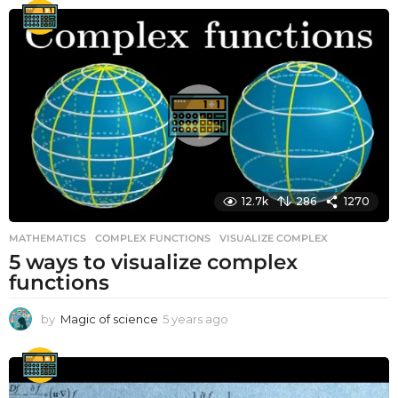
e
a
r
s
a
g
o
12.7k
286
1270
MATHEMATICS
COMPLEX FUNCTIONS
,
VISUALIZE COMPLEX
5 ways to visualize complex
functions
by
Magic of science
5 years ago
5
y
e
a
r