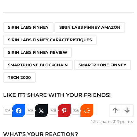
,
,
,
,
,
,
SIRIN LABS FINNEY
SIRIN LABS FINNEY AMAZON
SIRIN LABS FINNEY CARACTÉRISTIQUES
SIRIN LABS FINNEY REVIEW
SMARTPHONE BLOCKCHAIN
SMARTPHONE FINNEY
TECH 2020
LIKE IT? SHARE WITH YOUR FRIENDS!
308
308
308
308
1.5k
share,
313
points
WHAT'S YOUR REACTION?