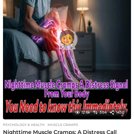
12.6k
304
1450
PSYCHOLOGY & HEALTH
MUSCLE CRAMPS
Nighttime Muscle Cramps: A Distress Call