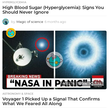
HYPERGLYCEMIA
High Blood Sugar (Hyperglycemia): Signs You
Should Never Ignore
by
Magic of science
6 months ago
6
m
o
n
t
h
s
a
g
o
12.7k
316
1570
ASTRONOMY & SPACE
Voyager 1 Picked Up a Signal That Confirms
What We Feared All Along