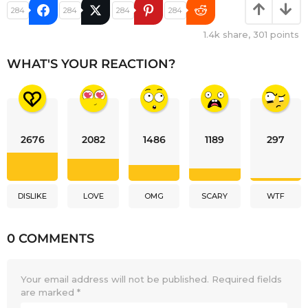
284
284
284
284
1.4k
share,
301
points
WHAT'S YOUR REACTION?
2676
2082
1486
1189
297
DISLIKE
LOVE
OMG
SCARY
WTF
0 COMMENTS
Your email address will not be published.
Required fields
are marked
*