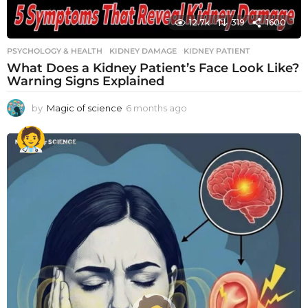
12.7k
319
1600
PSYCHOLOGY & HEALTH
KIDNEY DAMAGE
,
KIDNEY PATIENT
What Does a Kidney Patient’s Face Look Like?
Warning Signs Explained
by
Magic of science
6 months ago
6
m
o
n
t
h
s
a
g
o