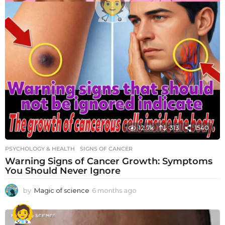
12.7k
313
1540
PSYCHOLOGY & HEALTH
SIGNS OF CANCER
Warning Signs of Cancer Growth: Symptoms
You Should Never Ignore
by
Magic of science
6 months ago
6
m
o
n