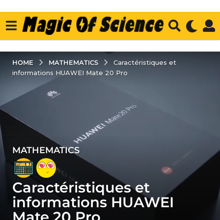
MATHEMATICS
HOME
Caractéristiques et
informations HUAWEI Mate 20 Pro
MATHEMATICS
7
y
e
Caractéristiques et
a
r
informations HUAWEI
s
Mate 20 Pro