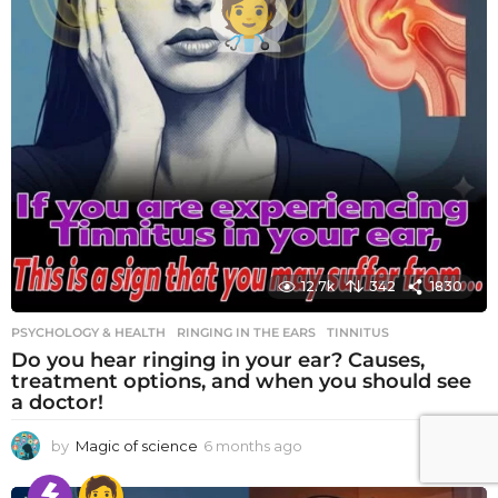
12.7k
342
1830
PSYCHOLOGY & HEALTH
RINGING IN THE EARS
,
TINNITUS
Do you hear ringing in your ear? Causes,
treatment options, and when you should see
a doctor!
by
Magic of science
6 months ago
6
m
o